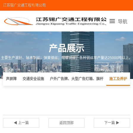
江苏锡广交通工程有限公司
导航
首页导航
走进锡广
产品展示
锡广设备
产品展示
工程业绩
新闻中心
在线留言
联系我们
主要生产滚针、轴承钢丝；弹簧钢丝；帽螺钢丝；各种钢丝年产量达25000吨以上。
地图导航
声屏障
交通安全设施
户外广告牌、大型广告灯箱、旗杆
施工及养护
◀ 上一篇
返回顶部
下一篇 ▶